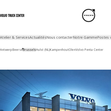
Atelier & Services
Actualités
Nous contacter
Notre Gamme
Postes 
Antwerp
Beerse
Brussels
Hulst (NL)
Kampenhout
Olen
Volvo Penta Center
Nous contacter
Brussels