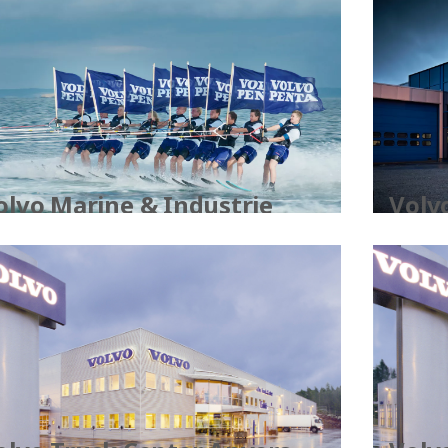
olvo Marine & Industrie
Volv
Kam