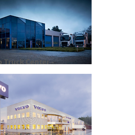
o Truck Center -
penhout