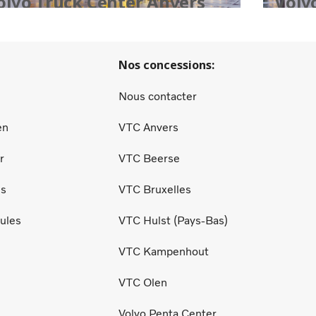
olvo Truck Center Anvers
Volv
Nos concessions:
Nous contacter
en
VTC Anvers
r
VTC Beerse
es
VTC Bruxelles
ules
VTC Hulst (Pays-Bas)
VTC Kampenhout
VTC Olen
Volvo Penta Center