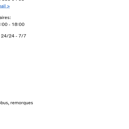
ail >
aires:
8:00 - 18:00
24/24 - 7/7
tobus, remorques