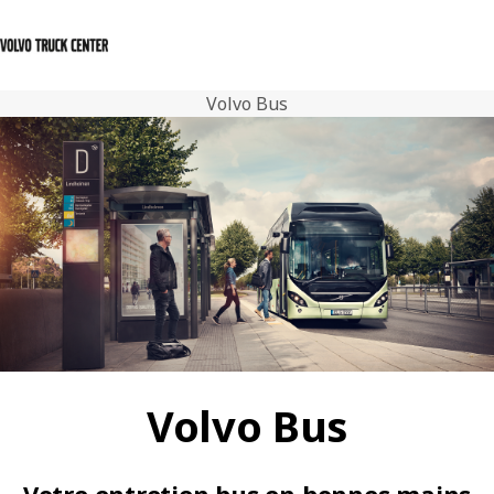
Volvo Bus
Nederlands
Nous contacter
Centre de connexion
Atelier & Services
Actualités
Nous contacter
Notre Gamme
Postes vacants
Volvo Bus