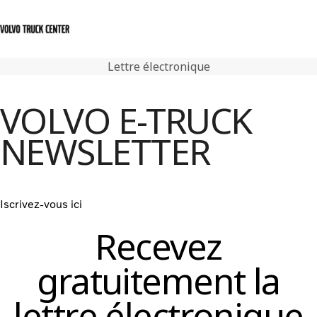
Lettre électronique
Nederlands
Nous contacter
Centre de connexion
VOLVO E-TRUCK
Atelier & Services
NEWSLETTER
Actualités
Nous contacter
Notre Gamme
Postes vacants
Iscrivez-vous ici
Recevez
gratuitement la
lettre électronique