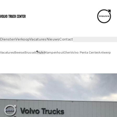
Diensten
Verkoop
Vacatures
Nieuws
Contact
Vacatures
Beerse
Brussels
Hulst
Kampenhout
Olen
Volvo Penta Center
Antwerp
Contact
Hulst