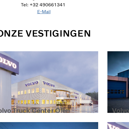
Tel: +32 490661341
E-Mail
ONZE VESTIGINGEN
Volvo
olvo Truck Center Olen
Kamp