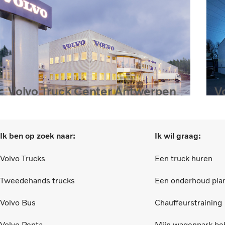
V
Volvo Truck Center Antwerpen
B
Ik ben op zoek naar:
Ik wil graag:
Volvo Trucks
Een truck huren
Tweedehands trucks
Een onderhoud pla
Volvo Bus
Chauffeurstraining
Volvo Penta
Mijn wagenpark be