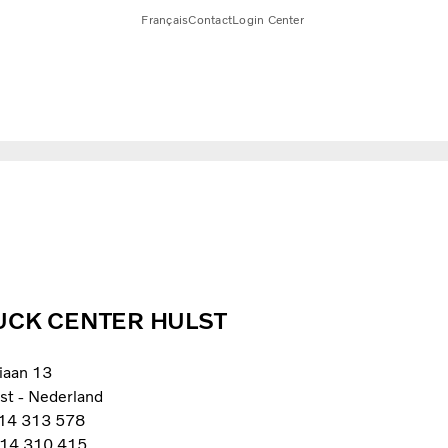
Français
Contact
Login Center
UCK CENTER HULST
iaan 13
st - Nederland
114 313 578
114 310 415