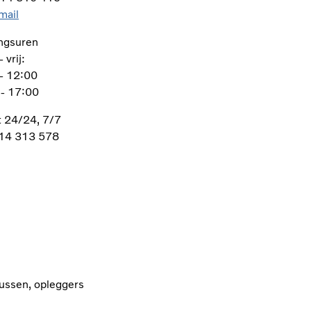
mail
ngsuren
 vrij:
- 12:00
- 17:00
t 24/24, 7/7
114 313 578
bussen, opleggers