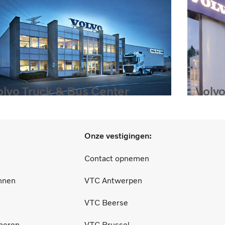
olvo Truck & Bus Center
Volvo
russel
Onze vestigingen:
Contact opnemen
nnen
VTC Antwerpen
VTC Beerse
heren
VTC Brussel