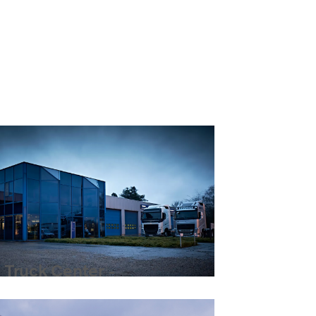
 Truck Center -
enhout