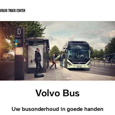
Français
Contact
Login Center
Diensten
Verkoop
Vacatures
Nieuws
Contact
Volvo Bus
Uw busonderhoud in goede handen