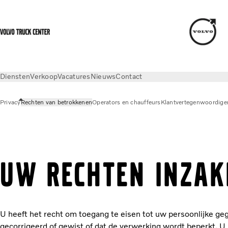
Diensten
Verkoop
Vacatures
Nieuws
Contact
Privacy
Rechten van betrokkenen
Operators en chauffeurs
Klantvertegenwoordige
Privacy
Rechten van betrokkenen
UW RECHTEN INZAK
U heeft het recht om toegang te eisen tot uw persoonlijke g
gecorrigeerd of gewist of dat de verwerking wordt beperkt. 