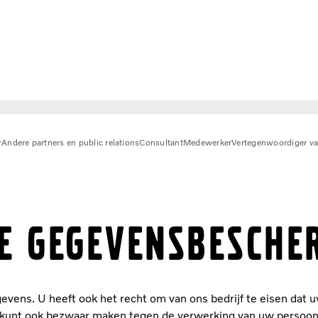
r
Andere partners en public relations
Consultant
Medewerker
Vertegenwoordiger va
E GEGEVENSBESCHE
egevens. U heeft ook het recht om van ons bedrijf te eisen d
U kunt ook bezwaar maken tegen de verwerking van uw persoon