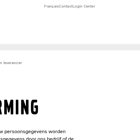
Français
Contact
Login Center
n leverancier
RMING
at uw persoonsgegevens worden
sgegevens door ons bedrijf of de